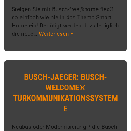
Steigen Sie mit Busch-free@home flex®
so einfach wie nie in das Thema Smart
Home ein! Benötigt werden dazu lediglich
die neue…
Weiterlesen »
BUSCH-JAEGER: BUSCH-
WELCOME®
TÜRKOMMUNIKATIONSSYSTEM
E
Neubau oder Modernisierung ? die Busch-