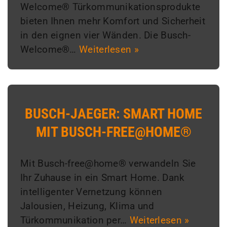
Welcome® Türkommunikationsprodukte
bieten Ihnen mehr Komfort und Sicherheit
in den eignen vier Wänden. Die Busch-
Welcome®…
Weiterlesen »
BUSCH-JAEGER: SMART HOME
MIT BUSCH-FREE@HOME®
Mit Busch-free@home® verwandeln Sie
Ihr Zuhause in ein Smart Home. Dank
intelligenter Vernetzung können
Jalousien, Heizung, Klima und
Türkommunikation per…
Weiterlesen »