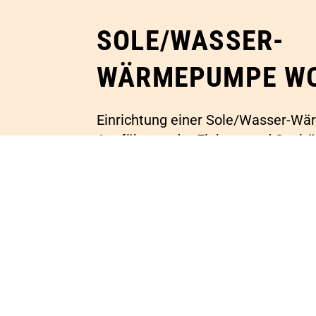
SOLE/WASSER-
WÄRMEPUMPE W
Einrichtung einer Sole/Wasser-W
Ausführung der Elektro- und Sanitä
Erdsondenbohrung 2×99 Meter dur
Bohrunternehmen.
Zum Kontaktformular