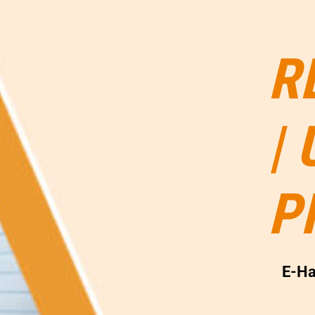
R
|
P
E-Ha