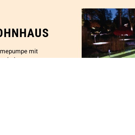
OHNHAUS
ärmepumpe mit
rarbeiten.
ch