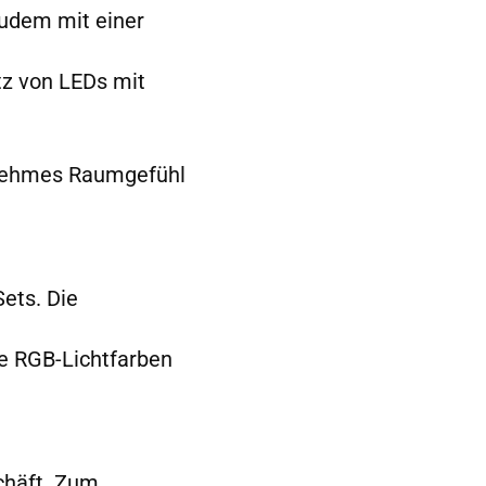
udem mit einer
tz von LEDs mit
enehmes Raumgefühl
ets. Die
le RGB-Lichtfarben
schäft. Zum